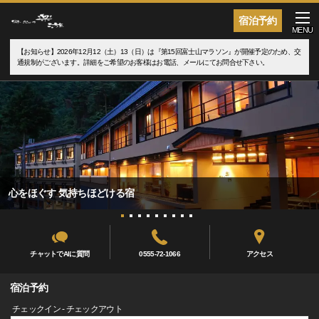
宿泊予約
MENU
【お知らせ】2026年12月12（土）13（日）は『第15回富士山マラソン』が開催予定のため、交
通規制がございます。詳細をご希望のお客様はお電話、メールにてお問合せ下さい。
心をほぐす 気持ちほどける宿
チャットでAIに質問
0555-72-1066
アクセス
宿泊予約
チェックイン - チェックアウト