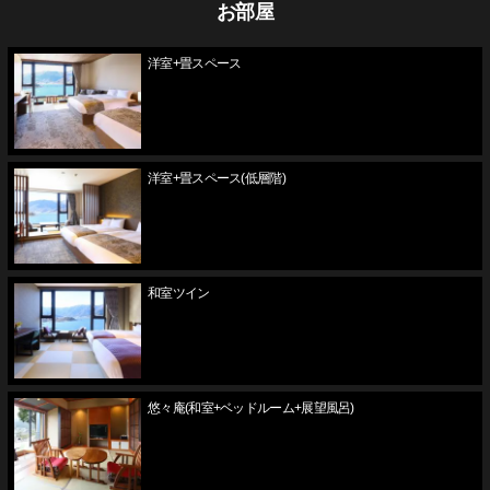
お部屋
洋室+畳スペース
洋室+畳スペース(低層階)
和室ツイン
悠々庵(和室+ベッドルーム+展望風呂)