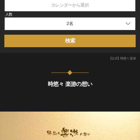
カレンダーから選択
人数
検索
【公式】時悠々 楽游
時悠々 楽游の想い