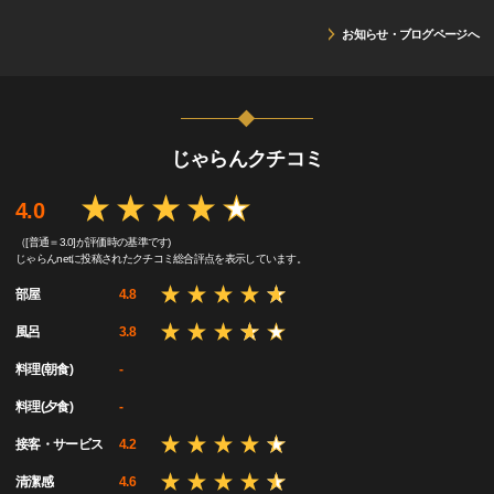
お知らせ・ブログページへ
じゃらんクチコミ
4.0
（[普通＝3.0]が評価時の基準です)
じゃらんnetに投稿されたクチコミ総合評点を表示しています。
部屋
4.8
風呂
3.8
料理(朝食)
-
料理(夕食)
-
接客・サービス
4.2
清潔感
4.6