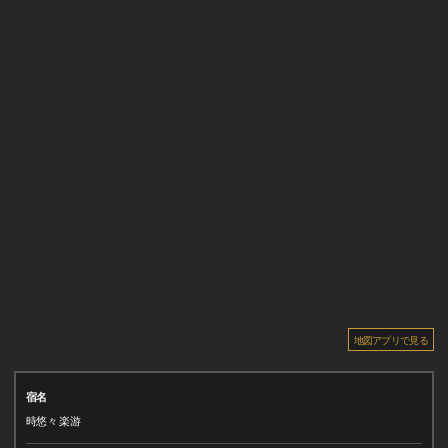
地図アプリで見る
宿名
時悠々 楽游