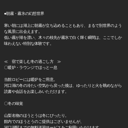
●朝霧・霧氷の幻想世界
寒い朝には湖上に朝霧が立ち込めることもあり、まるで別世界のよう
な風景に出会えます。
低い霧が湖を漂い、木々の枝先が霧氷で白く輝く瞬間は、ここでしか
味わえない特別な体験です。
≪ 宿で楽しむ冬の過ごし方 ≫
〇暖炉・ラウンジでほっと一息
当館ロビーには暖炉をご用意。
河口湖の冬の冷たい空気から戻った後は、ゆったりと火を眺めながら
読書や会話をお楽しみいただけます。
〇冬の味覚
山梨名物のほうとうは冬にぴったり。
館内でのほうとうのご提供はございませんが、
河口湖駅までの無料送迎サービスをご利用いただけます。