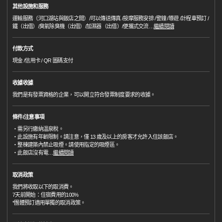
其他設施和服務
運輸服務（河口湖站與飯店之間）/可以傳送傳真 /按摩服務安排 /警鐘 /導遊 /計程車預訂 /
鐵（出借）/臭氧除臭機（出借）/加濕器（出借）/便攜式交流
…
繼續閱讀
付款方式
現金 /信用卡 / QR 圖碼支付
收據收據
我們是有發票資格的企業，可以開立符合發票制度要求的收據。
條件/注意事項
・需另行繳納溫泉稅。
・此設施有年齡限制。請注意，僅 13 歲及以上的房客才允許入住該飯店。
・整棟建築內禁止吸煙。請使用指定的吸煙區。
・此飯店沒有電
…
繼續閱讀
取消政策
我們將收取以下的取消費。
7天前開始：住宿費用的100%
*團體預訂適用單獨的取消政策。