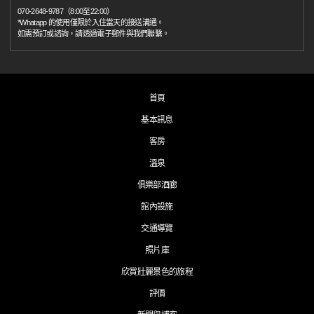
070-2648-9787（8:00至22:00）
*Whatapp 的使用僅限於入住當天的接送溝通。
如需預訂或諮詢，請透過電子郵件與我們聯繫。
首頁
基本訊息
客房
溫泉
俱樂部酒廊
館內設施
交通導覽
照片庫
欣賞壯麗景色的旅程
評價