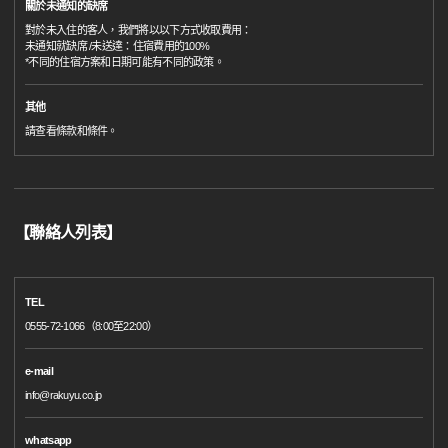
關於未通知的缺席
對於未入住的客人，我們將以以下方式收取費用：
未通知就缺席 /未送達：住宿費用的100%
*不同的住宿方案和日期可能有不同的政策。
其他
請查看條款和條件。
【聯絡人列表】
TEL
0555-72-1066（8:00至22:00）
e-mail
info@rakuyu.co.jp
whatsapp