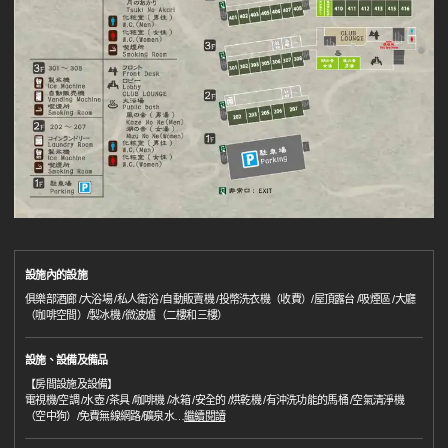
設施內的設施
俱樂部酒廊 /大浴場 /私人衛浴 /自動販賣機 /投幣洗衣機（收費）/屋頂露台 /吸煙區 /大廳
（咖啡空間）/製冰機 /微波爐（二樓和三樓）
設施、設備及備品
【房間設施及設備】
電視機/空調 /水壺 /茶具 /咖啡機 /冰箱 /安全的 /烘乾機 /有沖洗功能的馬桶 /空氣清淨機
（空中狗）/免費無線網路/礦泉水
…
繼續閱讀