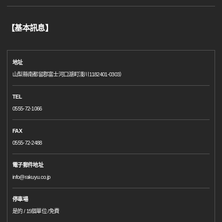
【基本訊息】
地址
山梨縣南都留郡富士河口湖町淺川1182401-0303）
TEL
0555-72-1066
FAX
0555-72-2488
電子郵件地址
info@rakuyu.co.jp
停車場
是的 / 15個單位 /免費