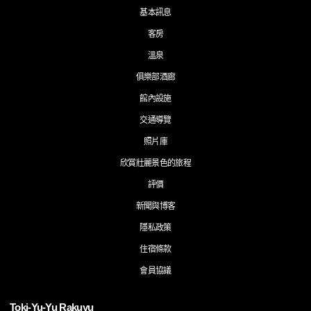
基本訊息
客房
溫泉
俱樂部酒廊
館內設施
交通導覽
照片庫
欣賞壯麗景色的旅程
評價
新聞與博客
隱私政策
住宿條款
會員協議
Toki-Yu-Yu Rakuyu