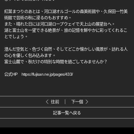
紅葉まつりのあとは、河口湖オルゴールの森美術館や、久保田一竹美
術館で芸術の秋に浸るのもおすすめ。
また、晴れた日には河口湖ロープウェイで天上山の展望台へ。
湖と富士山を一望できる絶景が、旅の記憶を鮮やかに彩ってくれるこ
とでしょう。
澄んだ空気と、色づく自然、そしてどこか懐かしい風景が、訪れる人
の心を優しく包み込みます。
富士山麓で、秋だけの特別な時間を過ごしてみませんか？
公式HP
https://fujisan.ne.jp/pages/433/
往前
下一個
記事一覧へ戻る