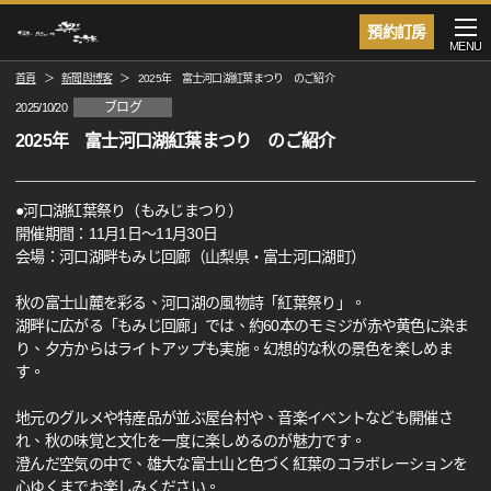
預約訂房
MENU
首頁
新聞與博客
2025年 富士河口湖紅葉まつり のご紹介
ブログ
2025/10/20
2025年 富士河口湖紅葉まつり のご紹介
●河口湖紅葉祭り（もみじまつり）
開催期間：11月1日～11月30日
会場：河口湖畔もみじ回廊（山梨県・富士河口湖町）
秋の富士山麓を彩る、河口湖の風物詩「紅葉祭り」。
湖畔に広がる「もみじ回廊」では、約60本のモミジが赤や黄色に染ま
り、夕方からはライトアップも実施。幻想的な秋の景色を楽しめま
す。
地元のグルメや特産品が並ぶ屋台村や、音楽イベントなども開催さ
れ、秋の味覚と文化を一度に楽しめるのが魅力です。
澄んだ空気の中で、雄大な富士山と色づく紅葉のコラボレーションを
心ゆくまでお楽しみください。