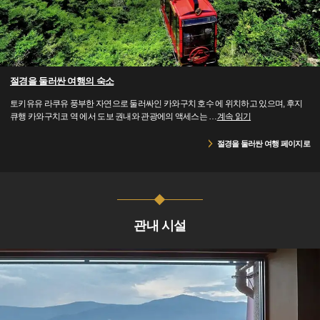
절경을 둘러싼 여행의 숙소
토키유유 라쿠유 풍부한 자연으로 둘러싸인 카와구치 호수 에 위치하고 있으며, 후지
큐행 카와구치코 역 에서 도보 권내와 관광에의 액세스는
…
계속 읽기
절경을 둘러싼 여행 페이지로
관내 시설