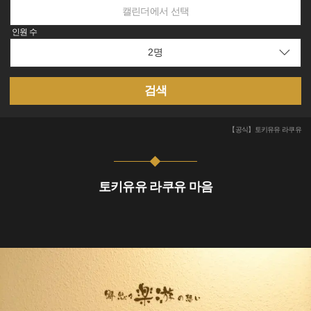
캘린더에서 선택
인원 수
검색
【공식】토키유유 라쿠유
토키유유 라쿠유 마음