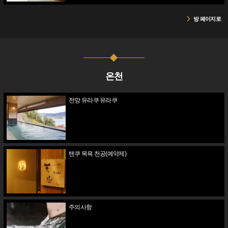
방 페이지로
온천
전망 유라쿠 유라쿠
텐쿠 목욕 천공(예약제)
주의사항