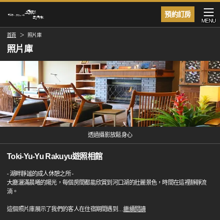
預約訂房
MENU
首頁
照片庫
照片庫
透過攝影放鬆身心
Toki-Yu-Yu Rakuyu遊照相館
- 湖畔靜謐的成人休憩之所 -
大廳灑滿晨曦的陽光，每個房間都能欣賞到河口湖的壯麗景色，時間在這裡靜靜流
淌。
這個照片庫展示了我們的客人在住宿期間遇到
…
繼續閱讀